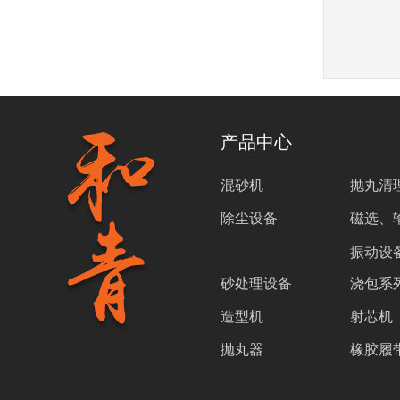
产品中心
混砂机
抛丸清
除尘设备
磁选、
振动设
砂处理设备
浇包系
造型机
射芯机
抛丸器
橡胶履