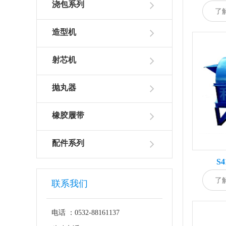
浇包系列
了
造型机
射芯机
抛丸器
橡胶履带
配件系列
S
了
联系我们
电话 ：0532-88161137