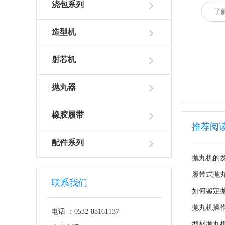
浇包系列
了
造型机
射芯机
抛丸器
橡胶履带
推荐阅
配件系列
抛丸机的
履带式抛
联系我们
如何鉴定
抛丸机操
电话 ：0532-88161137
型材抛丸