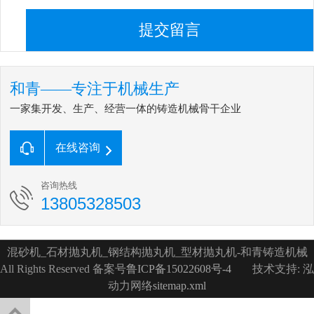
提交留言
和青——专注于机械生产
一家集开发、生产、经营一体的铸造机械骨干企业
在线咨询
咨询热线
13805328503
混砂机_石材抛丸机_钢结构抛丸机_型材抛丸机-和青铸造机械
All Rights Reserved 备案号
鲁ICP备15022608号-4
技术支持: 泓
动力网络
sitemap.xml