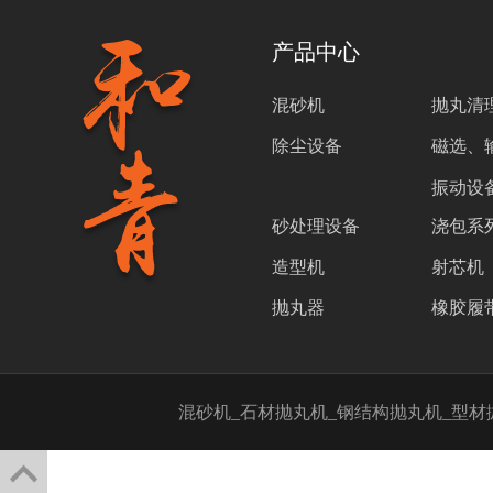
产品中心
混砂机
抛丸清
除尘设备
磁选、
振动设
砂处理设备
浇包系
造型机
射芯机
抛丸器
橡胶履
混砂机_石材抛丸机_钢结构抛丸机_型材抛丸机-和