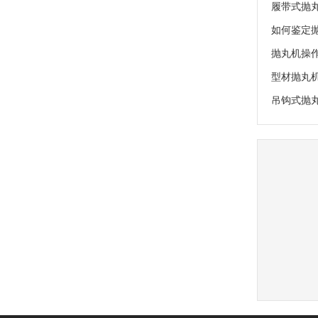
履带式抛
如何鉴定
抛丸机操
型材抛丸
吊钩式抛