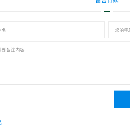
留言订购
品