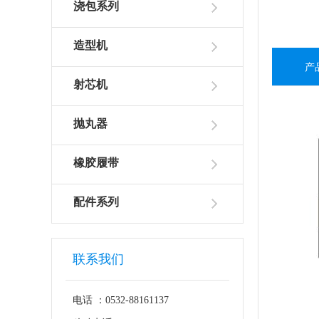
浇包系列
造型机
产
射芯机
抛丸器
橡胶履带
配件系列
联系我们
电话 ：0532-88161137