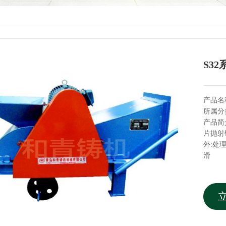
S3
产品名
所属分
产品简
片抛射
外:处
滑