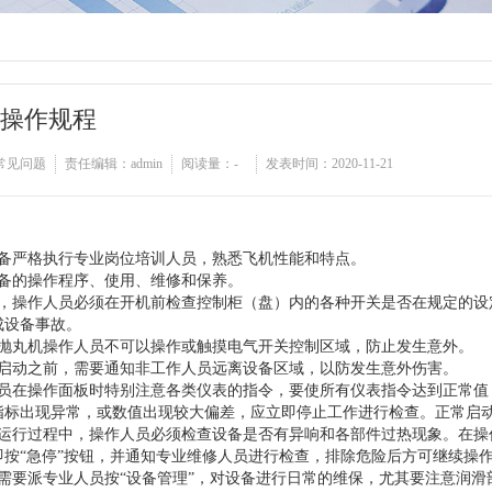
操作规程
常见问题
责任编辑：admin
阅读量：
-
发表时间：2020-11-21
设备严格执行专业岗位培训人员，熟悉飞机性能和特点。
设备的操作程序、使用、维修和保养。
前，操作人员必须在开机前检查控制柜（盘）内的各种开关是否在规定的设
成设备事故。
非抛丸机操作人员不可以操作或触摸电气开关控制区域，防止发生意外。
机启动之前，需要通知非工作人员远离设备区域，以防发生意外伤害。
人员在操作面板时特别注意各类仪表的指令，要使所有仪表指令达到正常值
指标出现异常，或数值出现较大偏差，应立即停止工作进行检查。正常启
备运行过程中，操作人员必须检查设备是否有异响和各部件过热现象。在操
即按“急停”按钮，并通知专业维修人员进行检查，排除危险后方可继续操
机需要派专业人员按“设备管理”，对设备进行日常的维保，尤其要注意润