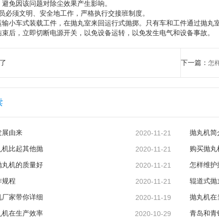
，避免因该问题对除尘效果产生影响。
人员必须文明、安全地工作，严格执行交接班制度。
格运输小车式装载工件，在抛丸室来回运行式抛掷。只有车和工件通过抛丸
作结束后，立即切断电源开关，以免设备运转，以免发生电气和设备事故。
了
下一篇：
怎
读
发展由来
2020-11-21
抛丸机简
丸机比起其他抛
2020-11-21
购买抛丸
抛丸机的质量好
2020-11-21
怎样维护
作规程
2020-11-21
辊道式抛
机厂家带你详细
2020-11-19
抛丸机在
丸机在生产效率
2020-10-29
青岛和青