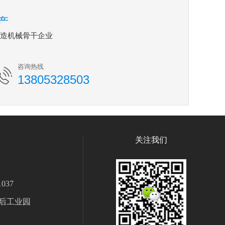
产
铸造机械骨干企业
咨询热线
13805328503
关注我们
037
后工业园