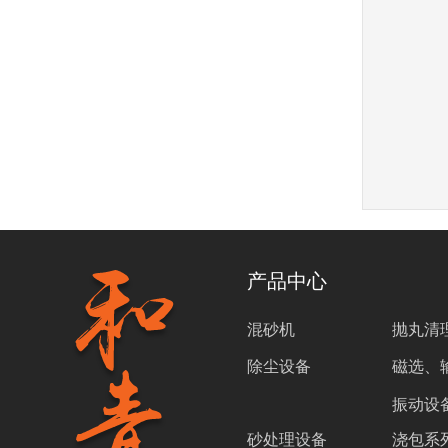
产品中心
混砂机
抛丸清
除尘设备
磁选、
振动设
砂处理设备
浇包系