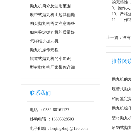
的完整性
抛丸机简介及适用范围
9、操作
10、严
履带式抛丸机比起其他抛
11、工
购买抛丸机需要注意哪些
如何鉴定抛丸机的质量好
上一篇：没有
怎样维护抛丸机
抛丸机操作规程
辊道式抛丸机的小知识
推荐阅
型材抛丸机厂家带你详细
抛丸机的
履带式抛
联系我们
如何鉴定
抛丸机操
电话 ：0532-88161137
型材抛丸
移动电话 ：13805328503
吊钩式抛
电子邮箱：heqingzhuji@126.com