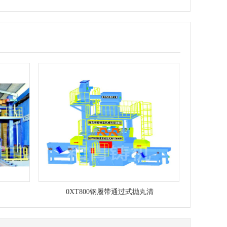
0XT800钢履带通过式抛丸清