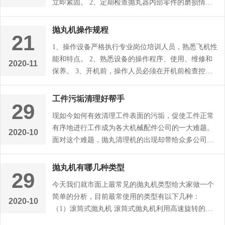
立即紧固。 2、定期检查抛丸器内部零件的磨损情
况，及时更换，延长机械使用...
抛丸机操作规程
21
1、操作设备严格执行专业岗位培训人员，熟悉飞机性
能和特点。 2、熟悉设备的操作程序、使用、维修和
2020-11
保养。 3、开机前，操作人员必须在开机前检查控制
柜（盘）内的各种开关是否在...
工件污垢清理好帮手
29
现如今如何有效清理工件表面的污垢，促使工件正常
有序地进行工作成为各大机械配件公司的一大难题。
2020-10
面对这个难题，抛丸清理机的出现却带给众多公司以
惊喜的愉悦。 说到抛丸清理...
抛丸机有哪几种类型
29
今天我们就市面上最常见的抛丸机类型给大家做一个
简单的分析，目前最常使用的类型有以下几种：
2020-10
（1）滚筒式抛丸机 滚筒式抛丸机利用高速旋转的叶
轮，将弹丸从抛丸器内抛向滚筒...