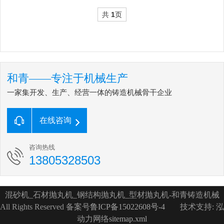
共
1
页
和青——专注于机械生产
一家集开发、生产、经营一体的铸造机械骨干企业
在线咨询
咨询热线
13805328503
混砂机_石材抛丸机_钢结构抛丸机_型材抛丸机-和青铸造机械
All Rights Reserved 备案号
鲁ICP备15022608号-4
技术支持: 泓
动力网络
sitemap.xml