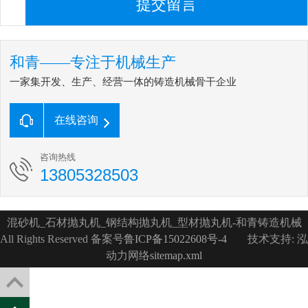
提交留言
和青——专注于机械生产
一家集开发、生产、经营一体的铸造机械骨干企业
在线咨询
咨询热线
13805328503
混砂机_石材抛丸机_钢结构抛丸机_型材抛丸机-和青铸造机械
All Rights Reserved 备案号
鲁ICP备15022608号-4
技术支持: 泓
动力网络
sitemap.xml