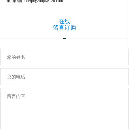
通用邮箱：heqingzhuji@126.com
在线
留言订购