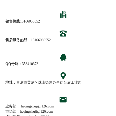
销售热线
15166030552
售后服务热线
：15166030552
QQ号码
：358410378
地址
：青岛市黄岛区珠山街道办事处台后工业园
业务部： heqingzhuji@126.com
市场部：heqingzhuji@126.com