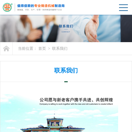
当前位置：
首页
>
联系我们
联系我们