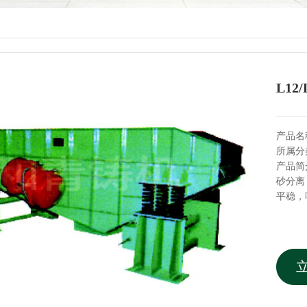
L1
产品名
所属分
产品简
砂分离
平稳，