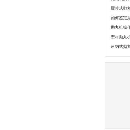
履带式抛
如何鉴定
抛丸机操
型材抛丸
吊钩式抛