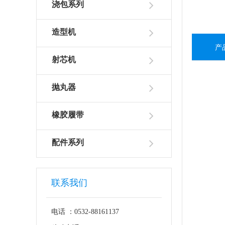
浇包系列
造型机
产
射芯机
抛丸器
橡胶履带
配件系列
联系我们
电话 ：0532-88161137