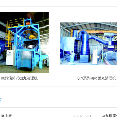
倾斜滚筒式抛丸清理机
Q69系列钢材抛丸清理机
读
发展由来
2020-11-21
抛丸机简