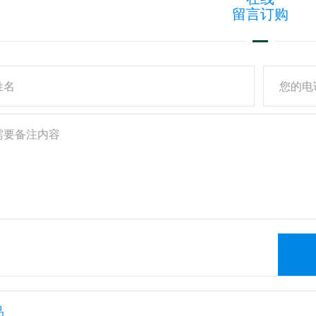
留言订购
品