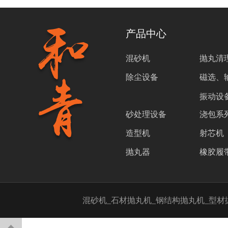
产品中心
混砂机
抛丸清
除尘设备
磁选、
振动设
砂处理设备
浇包系
造型机
射芯机
抛丸器
橡胶履
混砂机_石材抛丸机_钢结构抛丸机_型材抛丸机-和